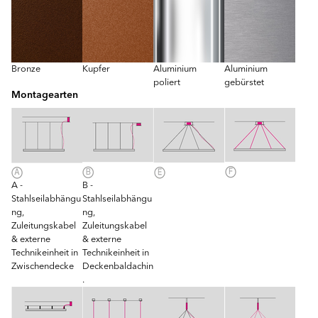
Bronze
Kupfer
Aluminium
Aluminium
poliert
gebürstet
Montagearten
A -
B -
Stahlseilabhängu
Stahlseilabhängu
ng,
ng,
Zuleitungskabel
Zuleitungskabel
& externe
& externe
Technikeinheit in
Technikeinheit in
Zwischendecke
Deckenbaldachin
.