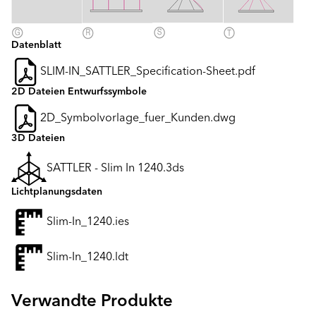
Datenblatt
SLIM-IN_SATTLER_Specification-Sheet.pdf
2D Dateien Entwurfssymbole
2D_Symbolvorlage_fuer_Kunden.dwg
3D Dateien
SATTLER - Slim In 1240.3ds
Lichtplanungsdaten
Slim-In_1240.ies
Slim-In_1240.ldt
Verwandte Produkte