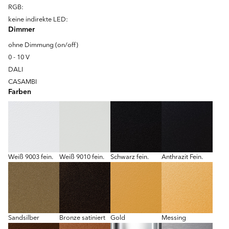
RGB:
keine indirekte LED:
Dimmer
ohne Dimmung (on/off)
0 - 10 V
DALI
CASAMBI
Farben
Weiß 9003 fein.
Weiß 9010 fein.
Schwarz fein.
Anthrazit Fein.
Sandsilber
Bronze satiniert
Gold
Messing