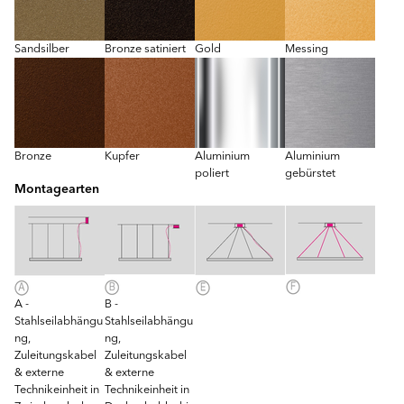
Sandsilber
Bronze satiniert
Gold
Messing
Bronze
Kupfer
Aluminium
Aluminium
poliert
gebürstet
Montagearten
A -
B -
Stahlseilabhängu
Stahlseilabhängu
ng,
ng,
Zuleitungskabel
Zuleitungskabel
& externe
& externe
Technikeinheit in
Technikeinheit in