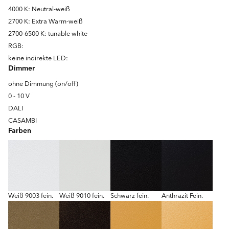
4000 K: Neutral-weiß
2700 K: Extra Warm-weiß
2700-6500 K: tunable white
RGB:
keine indirekte LED:
Dimmer
ohne Dimmung (on/off)
0 - 10 V
DALI
CASAMBI
Farben
Weiß 9003 fein.
Weiß 9010 fein.
Schwarz fein.
Anthrazit Fein.