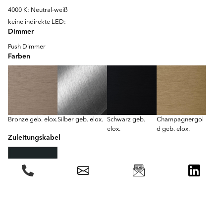
4000 K: Neutral-weiß
keine indirekte LED:
Dimmer
Push Dimmer
Farben
Bronze geb. elox.
Silber geb. elox.
Schwarz geb.
Champagnergol
elox.
d geb. elox.
Zuleitungskabel
Z80 PVC schwarz
Montagearten