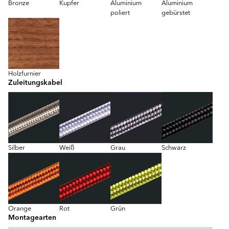
Bronze
Kupfer
Aluminium
Aluminium
poliert
gebürstet
Holzfurnier
Zuleitungskabel
Silber
Weiß
Grau
Schwarz
Orange
Rot
Grün
Montagearten