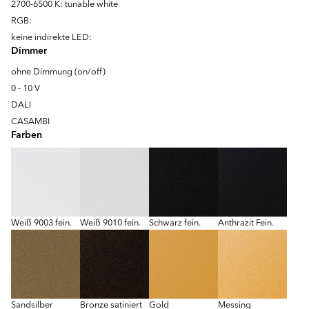
2700-6500 K: tunable white
RGB:
keine indirekte LED:
Dimmer
ohne Dimmung (on/off)
0 - 10 V
DALI
CASAMBI
Farben
Weiß 9003 fein.
Weiß 9010 fein.
Schwarz fein.
Anthrazit Fein.
Sandsilber
Bronze satiniert
Gold
Messing