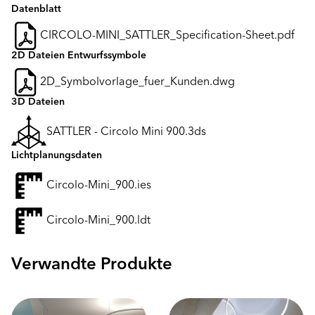
Datenblatt
CIRCOLO-MINI_SATTLER_Specification-Sheet.pdf
2D Dateien Entwurfssymbole
2D_Symbolvorlage_fuer_Kunden.dwg
3D Dateien
SATTLER - Circolo Mini 900.3ds
Lichtplanungsdaten
Circolo-Mini_900.ies
Circolo-Mini_900.ldt
Verwandte Produkte