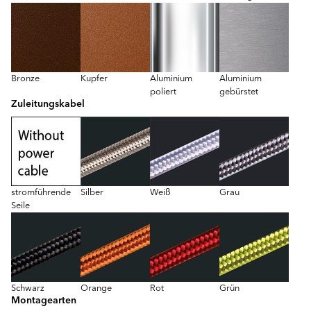
Bronze
Kupfer
Aluminium
Aluminium
poliert
gebürstet
Zuleitungskabel
stromführende
Silber
Weiß
Grau
Seile
Schwarz
Orange
Rot
Grün
Montagearten