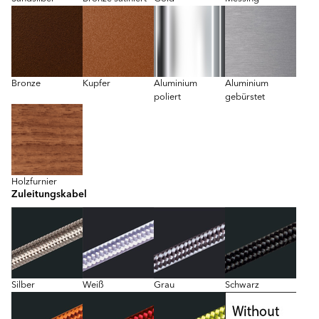
Bronze
Kupfer
Aluminium
Aluminium
poliert
gebürstet
Holzfurnier
Zuleitungskabel
Silber
Weiß
Grau
Schwarz