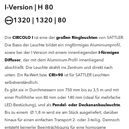
I-Version | H 80
1320 | 1320 | 80
Die
CIRCOLO I
ist eine der
großen Ringleuchten
von SATTLER.
Die Basis der Leuchte bildet ein ringförmiges Aluminiumprofil,
sowie bei der I-Version mit einem innenliegenden
I-förmigen
Diffusor
, der mit dem Aluminium-Profil innenliegend
abschließt. Die Leuchte strahlt ins Zentrum und direkt nach
unten. Ein Ra-Wert bzw.
CRI>90
ist für SATTLER Leuchten
selbstverständlich.
Es gibt sie in Durchmessern von 750 mm bis zu 3,5 m und mit
einer Profilhöhe von 80 mm oder 140 mm (ideal für mehrfache
LED-Bestückung), und als
Pendel- oder Deckananbauleuchte
.
Bis zu einem Ø 1,8 m wird sie am Stück ausgeliefert, darüber
hinaus für einen einfachen Transport 2- oder 3-teilig. Dennoch
entsteht keinerlei Beeinträchtigung für eine homogene