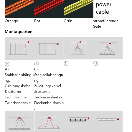
Orange
Rot
Grün
stromführende
Seile
Montagearten
A -
B -
Stahlseilabhängu
Stahlseilabhängu
ng,
ng,
Zuleitungskabel
Zuleitungskabel
& externe
& externe
Technikeinheit in
Technikeinheit in
Zwischendecke
Deckenbaldachin
.