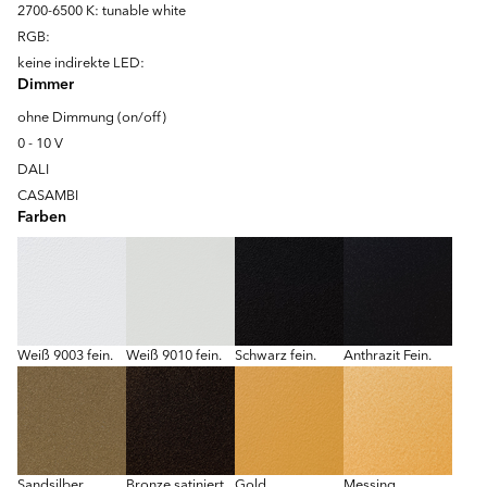
2700-6500 K: tunable white
RGB:
keine indirekte LED:
Dimmer
ohne Dimmung (on/off)
0 - 10 V
DALI
CASAMBI
Farben
Weiß 9003 fein.
Weiß 9010 fein.
Schwarz fein.
Anthrazit Fein.
Sandsilber
Bronze satiniert
Gold
Messing