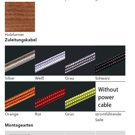
Holzfurnier
Zuleitungskabel
Silber
Weiß
Grau
Schwarz
Orange
Rot
Grün
stromführende
Seile
Montagearten