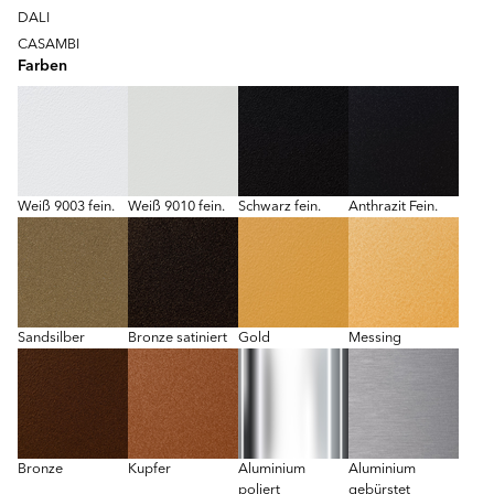
DALI
CASAMBI
Farben
Weiß 9003 fein.
Weiß 9010 fein.
Schwarz fein.
Anthrazit Fein.
Sandsilber
Bronze satiniert
Gold
Messing
Bronze
Kupfer
Aluminium
Aluminium
poliert
gebürstet