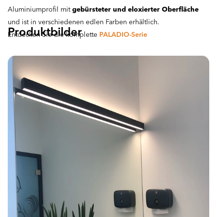
Aluminiumprofil mit
gebürsteter und eloxierter Oberfläche
und ist in verschiedenen edlen Farben erhältlich.
Produktbilder
Entdecken Sie die komplette
PALADIO-Serie