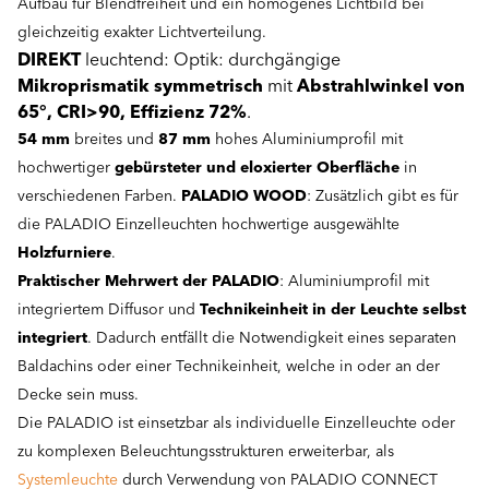
Aufbau für Blendfreiheit und ein homogenes Lichtbild bei
gleichzeitig exakter Lichtverteilung.
DIREKT
leuchtend: Optik: durchgängige
Mikroprismatik symmetrisch
mit
Abstrahlwinkel von
65°, CRI>90, Effizienz 72%
.
54 mm
breites und
87 mm
hohes Aluminiumprofil mit
hochwertiger
gebürsteter und eloxierter Oberfläche
in
verschiedenen Farben.
PALADIO WOOD
: Zusätzlich gibt es für
die PALADIO Einzelleuchten hochwertige ausgewählte
Holzfurniere
.
Praktischer Mehrwert der PALADIO
: Aluminiumprofil mit
integriertem Diffusor und
Technikeinheit in der Leuchte selbst
integriert
. Dadurch entfällt die Notwendigkeit eines separaten
Baldachins oder einer Technikeinheit, welche in oder an der
Decke sein muss.
Die PALADIO ist einsetzbar als individuelle Einzelleuchte oder
zu komplexen Beleuchtungsstrukturen erweiterbar, als
Systemleuchte
durch Verwendung von PALADIO CONNECT