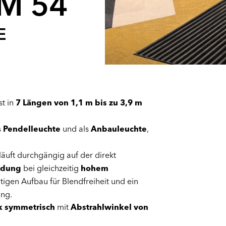
M 54
E
st in
7 Längen von 1,1 m bis zu 3,9 m
s
Pendelleuchte
und als
Anbauleuchte
,
äuft durchgängig auf der direkt
ndung
bei gleichzeitig
hohem
tigen Aufbau für Blendfreiheit und ein
ung.
k symmetrisch
mit
Abstrahlwinkel von