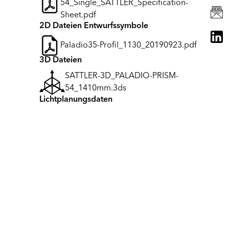
54_Single_SATTLER_Specification-
Sheet.pdf
2D Dateien Entwurfssymbole
Paladio35-Profil_1130_20190923.pdf
3D Dateien
SATTLER-3D_PALADIO-PRISM-
54_1410mm.3ds
Lichtplanungsdaten