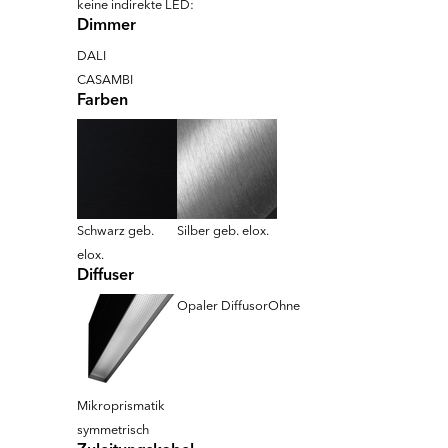
keine indirekte LED:
Dimmer
DALI
CASAMBI
Farben
Schwarz geb.
Silber geb. elox.
elox.
Diffuser
Opaler Diffusor
Ohne
Mikroprismatik
symmetrisch