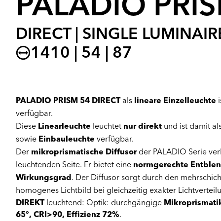
PALADIO PRIS
DIRECT | SINGLE LUMINAIR
1410 | 54 | 87
PALADIO PRISM 54 DIRECT
als
lineare Einzelleuchte
i
verfügbar.
Diese
Linearleuchte
leuchtet
nur direkt
und ist damit al
sowie
Einbauleuchte
verfügbar.
Der
mikroprismatische Diffusor
der PALADIO Serie verl
leuchtenden Seite. Er bietet eine
normgerechte Entble
Wirkungsgrad
. Der Diffusor sorgt durch den mehrschich
homogenes Lichtbild bei gleichzeitig exakter Lichtverteil
DIREKT
leuchtend: Optik: durchgängige
Mikroprismati
65°, CRI>90, Effizienz 72%
.