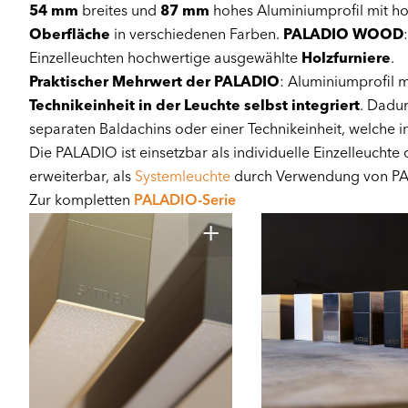
54 mm
breites und
87 mm
hohes Aluminiumprofil mit h
Oberfläche
in verschiedenen Farben.
PALADIO WOOD
Einzelleuchten hochwertige ausgewählte
Holzfurniere
.
Praktischer Mehrwert der PALADIO
: Aluminiumprofil m
Technikeinheit in der Leuchte selbst integriert
. Dadur
separaten Baldachins oder einer Technikeinheit, welche 
Die PALADIO ist einsetzbar als individuelle Einzelleucht
erweiterbar, als
Systemleuchte
durch Verwendung von P
Zur kompletten
PALADIO-Serie