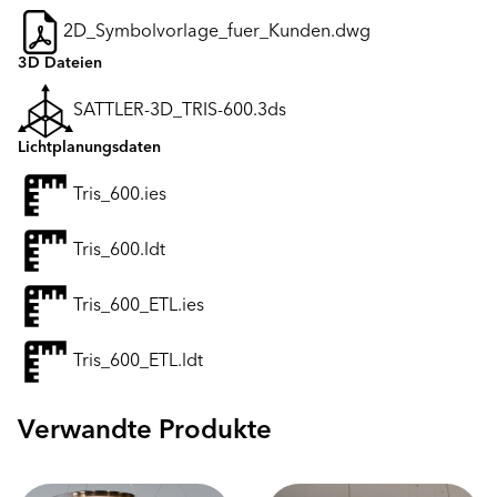
2D_Symbolvorlage_fuer_Kunden.dwg
3D Dateien
SATTLER-3D_TRIS-600.3ds
Lichtplanungsdaten
Tris_600.ies
Tris_600.ldt
Tris_600_ETL.ies
Tris_600_ETL.ldt
Verwandte Produkte