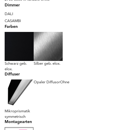
Dimmer
DALI
CASAMBI
Farben
Schwarz geb.
Silber geb. elox.
elox.
Diffuser
Opaler Diffusor
Ohne
Mikroprismatik
symmetrisch
Montagearten