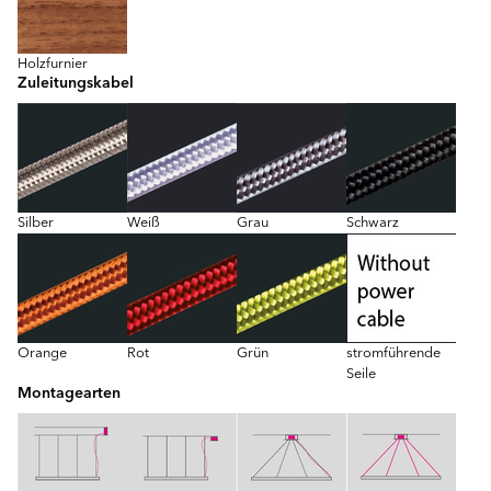
Holzfurnier
Zuleitungskabel
Silber
Weiß
Grau
Schwarz
Orange
Rot
Grün
stromführende
Seile
Montagearten