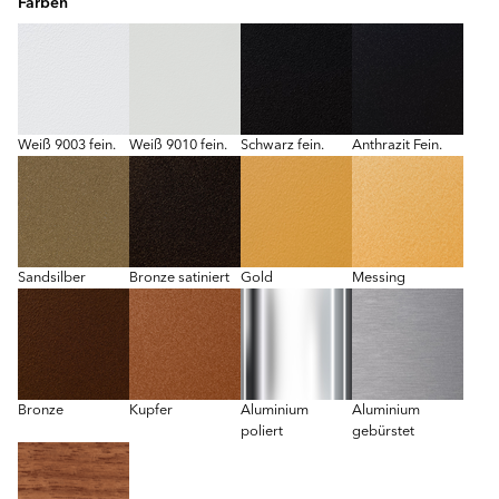
Farben
Weiß 9003 fein.
Weiß 9010 fein.
Schwarz fein.
Anthrazit Fein.
Sandsilber
Bronze satiniert
Gold
Messing
Bronze
Kupfer
Aluminium
Aluminium
poliert
gebürstet