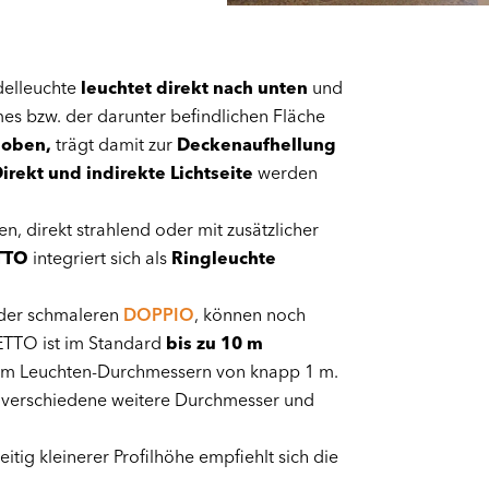
delleuchte
leuchtet direkt nach unten
und
 bzw. der darunter befindlichen Fläche
h oben,
trägt damit zur
Deckenaufhellung
irekt und indirekte Lichtseite
werden
, direkt strahlend oder mit zusätzlicher
TTO
integriert sich als
Ringleuchte
u der schmaleren
DOPPIO
, können noch
ETTO ist im Standard
bis zu 10 m
em Leuchten-Durchmessern von knapp 1 m.
verschiedene weitere Durchmesser und
tig kleinerer Profilhöhe empfiehlt sich die