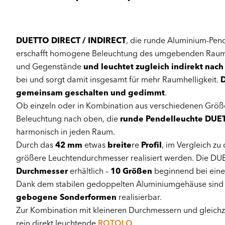
DUETTO DIRECT / INDIRECT
, die runde Aluminium-Pen
erschafft homogene Beleuchtung des umgebenden Raumes
und Gegenstände
und leuchtet zugleich
indirekt nac
bei und sorgt damit insgesamt für mehr Raumhelligkeit.
D
gemeinsam geschalten und gedimmt
.
Ob einzeln oder in Kombination aus verschiedenen Größen
Beleuchtung nach oben, die
runde Pendelleuchte DUE
harmonisch in jeden Raum.
Durch das
42 mm
etwas
breite
re
Profil
, im Vergleich z
größere Leuchtendurchmesser realisiert werden. Die DU
Durchmesser
erhältlich –
10 Größen
beginnend bei ein
Dank dem stabilen gedoppelten Aluminiumgehäuse sind 
gebogene Sonderformen
realisierbar.
Zur Kombination mit kleineren Durchmessern und gleichzei
rein direkt leuchtende
ROTOLO.