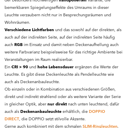
der besonders hochwertigen
handpolierten
Variante, die
bemerkbaren Spiegelungseffekte des Umraums in dieser
Leuchte verzaubern nicht nur in Besprechungsräumen und
Wohnräumen.
Verschiedene Lichtfarben
und das sowohl auf der direkten, als
auch auf der indirekten Seite, auf der indirekten Seite häufig
auch
RGB
im Einsatz und damit neben Deckenaufhellung auch
weitere Farbvarianz beispielsweise für das richtige Ambiente bei
Veranstaltungen im Raum realisierbar.
Ein
CRI > 90
und
hohe Lebensdauer
ergänzen die Werte der
Leuchte. Es gibt diese Deckenleuchte als Pendelleuchte wie
auch als Deckenanbauleuchte.
Ob einzeln oder in Kombination aus verschiedenen Größen,
direkt und indirekt strahlend oder als weitere Variante der Serie
in gleicher Optik, aber
nur direkt
nach unten leuchtend, dafür
auch als
Deckenanbauleuchte
erhältlich, die
DOPPIO
DIRECT
,
die DOPPIO setzt stilvolle Akzente.
Gerne auch kombiniert mit dem schmalen
SLIM-Ringleuchten
,