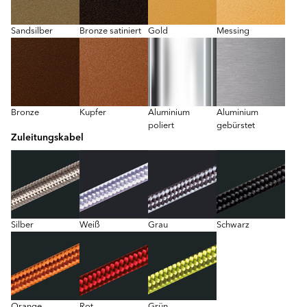
Sandsilber
Bronze satiniert
Gold
Messing
Bronze
Kupfer
Aluminium
Aluminium
poliert
gebürstet
Zuleitungskabel
Silber
Weiß
Grau
Schwarz
Orange
Rot
Grün