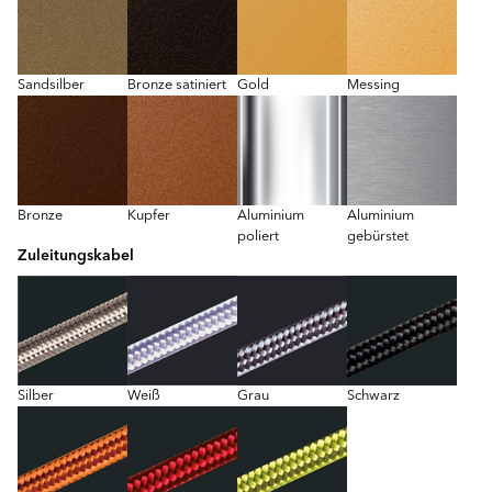
Sandsilber
Bronze satiniert
Gold
Messing
Bronze
Kupfer
Aluminium
Aluminium
poliert
gebürstet
Zuleitungskabel
Silber
Weiß
Grau
Schwarz