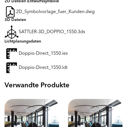
2D Dateien Entwurfssymbole
2D_Symbolvorlage_fuer_Kunden.dwg
3D Dateien
SATTLER-3D_DOPPIO_1550.3ds
Lichtplanungsdaten
Doppio-Direct_1550.ies
Doppio-Direct_1550.ldt
Verwandte Produkte