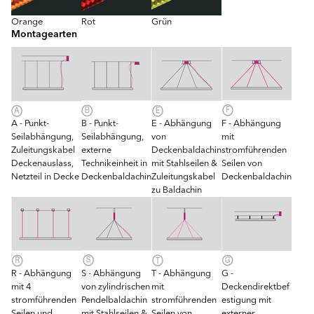
Orange
Rot
Grün
Montagearten
A - Punkt-
B - Punkt-
E - Abhängung
F - Abhängung
Seilabhängung,
Seilabhängung,
von
mit
Zuleitungskabel
externe
Deckenbaldachin
stromführenden
Deckenauslass,
Technikeinheit in
mit Stahlseilen &
Seilen von
Netzteil in Decke
Deckenbaldachin
Zuleitungskabel
Deckenbaldachin
zu Baldachin
R - Abhängung
S - Abhängung
T - Abhängung
G -
mit 4
von zylindrischen
mit
Deckendirektbef
stromführenden
Pendelbaldachin
stromführenden
estigung mit
Seilen und
mit Stahlseilen &
Seilen von
externer