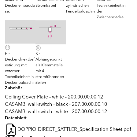
Deckeneinbaudo
Stromkabel
zylindrischen
Technikeinheit in
se.
Pendelbaldachin
der
Zwischendecke
H -
K -
Deckendirektbef
Abhängepunkt
estigung mit
als Klemmstelle
externer
mit 4
Technikeinheit in
stromführenden
Deckenbaldachin
Seilen
Zubehör
Ceiling Cover Plate - white - 200.00.00.00.12
CASAMBI wall-switch - black - 207.00.00.00.10
CASAMBI wall-switch - white - 207.00.00.00.12
Datenblatt
DOPPIO-DIRECT_SATTLER_Specification-Sheet.pdf