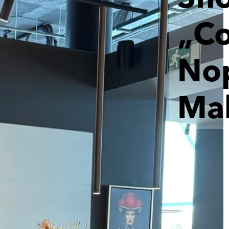
Sh
„Co
Nop
Mal