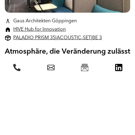
Gaus Architekten Göppingen
HIVE Hub for Innovation
PALADIO PRISM 35
|
ACOUSTIC-SET
|
BE 3
Atmosphäre, die Veränderung zulässt
Heute ist das HIVE weit mehr als ein Gebäude. Es ist ein Symbol
dafür, was entsteht, wenn Mut, Geschwindigkeit und
Zusammenarbeit aufeinandertreffen. In weniger als einem Jahr
wurde aus einer ehemaligen Containerstruktur ein Innovations-
Hub, der Start-ups, Forschung, Unternehmen und
Stadtgesellschaft miteinander vernetzt.
Die besondere Atmosphäre entsteht im Zusammenspiel aus
Architektur, Materialität und Licht: offen, wandelbar und