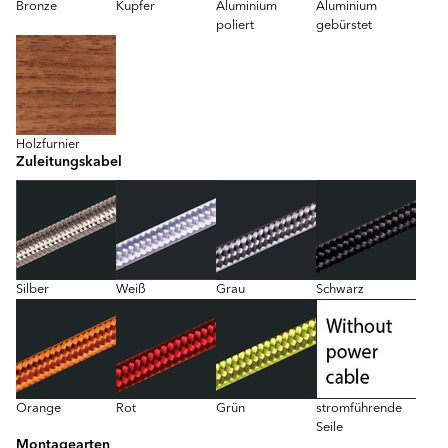
Bronze
Kupfer
Aluminium
Aluminium
poliert
gebürstet
Holzfurnier
Zuleitungskabel
Silber
Weiß
Grau
Schwarz
Orange
Rot
Grün
stromführende
Seile
Montagearten